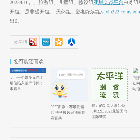
2023/016。、旅游组、儿童组、修设组
亚星会员平台
虫豸组
开组、是非盛开组、 天然组、影相纪实组
yaxin222.com
yaxi
出6。
分享到
您可能还喜欢
；下一个雷曼兄弟？
”进
瑞信陷入破产传闻；
众网
李嘉早
响“
最近的新闻大事10条
022”影像：赛场砺精
8月22日2023最近国内
兵 拼搏展风采我军参
国际新闻
赛官兵