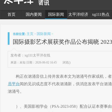
首页
国内要闻
国际新闻
太平洋经济
xg111热点
主页
国际新闻
当前位置:
>
>
国际摄影艺术展获奖作品公布揭晓 202
发布者：xg111太平洋在线
来源：未知
日期：2026-06-02 16:45
浏览(
)
构正在汹涌音信上传并发表本文为汹涌号作家或机，者
员平台
闻的见识或态度不代表汹涌新，供消息发表平台汹涌
汹涌号。
）、美国影相学会（PSA-2023-058）配合认证本赛事由