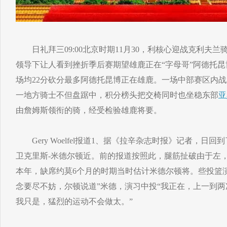
日礼拜三09:00北京时期11月30，利核心迎战克利夫
领导下让人看到挫折季后赛期望雄鹿正在“字母哥”阿德托昆
场均22分砍分最多阿德托昆博正在雄鹿。一场中部赛区内
一地方骑士不但盘踞中，积分榜头把交椅同时也坐稳东部
亚
由詹姆斯领衔的骑，经受检验雄鹿将要。
Gery Woelfel报道1、据《拉辛杂志时报》记者，日
卫克里斯-米德尔顿近。前的报道按照此，腿筋扯破由于左
本年，缺席约莫6个月的时期当时估计米德尔顿将。些投篮
念要尽不妨，尔顿说道”米德，演习中投“我正在，上一到
我只是，猛烈的运动不会做太。”