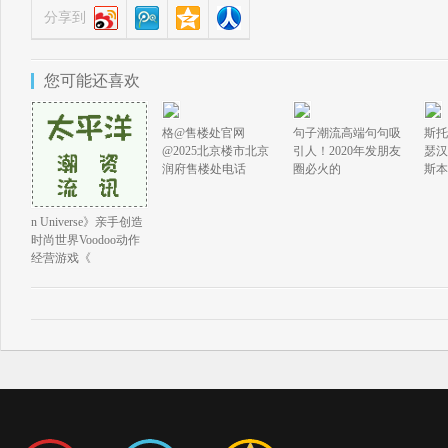
分享到
您可能还喜欢
格@售楼处官网
句子潮流高端句句吸
斯托
@2025北京楼市北京
引人！2020年发朋友
瑟汉
润府售楼处电话
圈必火的
斯本
n Universe》亲手创造
时尚世界Voodoo动作
经营游戏《