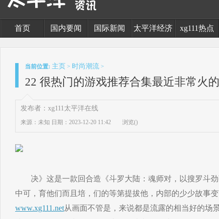
首页
国内要闻
国际新闻
太平洋经济
xg111热点
主页
时尚潮流
当前位置:
>
>
22 很热门的游戏推荐合集最近非常火
发布者：xg111太平洋在线
来源：未知
日期：2023-12-20 11:42
浏览(
)
决》这是一款回合造《斗罗大陆：魂师对，以搜罗斗劲
中可，育他们而且培，们的等第提拔他，内部的少少故事变
www.xg111.net
从画面不管是，来说都是流露的相当好的场