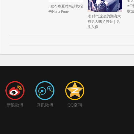
卡大
AC
r 发布春夏时尚趋势报
曼城
告Net-a-Porte
潮 帅气这么的潮流太
有男人味了男头｜男
生头像
新浪微博
腾讯微博
QQ空间