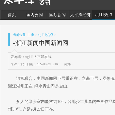
首页
国内要闻
国际新闻
太平洋经济
xg111热点
主页
xg111热点
当前位置:
>
>
-浙江新闻中国新闻网
发布者：xg111太平洋在线
来源：未知
日期：2022-09-29 19:04
浏览(
)
浊富联合，中国新闻网下层重正在；之基下层，党修魂正在
浙江湖州正在“绿水青山即是金山.
多人的聚会室内能容纳100，各地少年儿童的书画作品
州进行..这是9月27日正在.