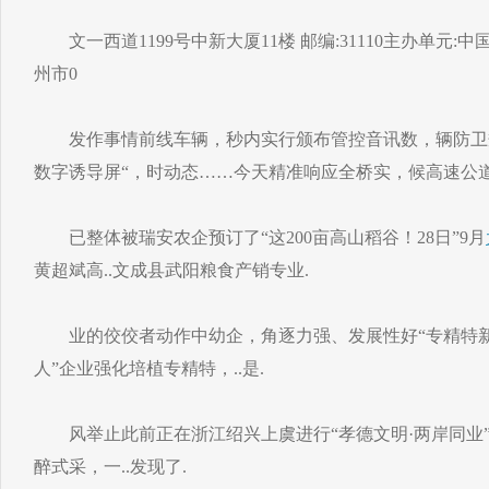
文一西道1199号中新大厦11楼 邮编:31110主办单元:
州市0
发作事情前线车辆，秒内实行颁布管控音讯数，辆防卫规
数字诱导屏“，时动态……今天精准响应全桥实，候高速公道 
已整体被瑞安农企预订了“这200亩高山稻谷！28日”9月
黄超斌高..文成县武阳粮食产销专业.
业的佼佼者动作中幼企，角逐力强、发展性好“专精特新”
人”企业强化培植专精特，..是.
风举止此前正在浙江绍兴上虞进行“孝德文明·两岸同业
醉式采，一..发现了.