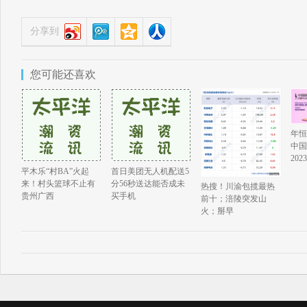
分享到
您可能还喜欢
年恒
中国
202
平木乐“村BA”火起
首日美团无人机配送5
来！村头篮球不止有
分56秒送达能否成未
热搜！川渝包揽最热
贵州广西
买手机
前十；涪陵突发山
火；掰早