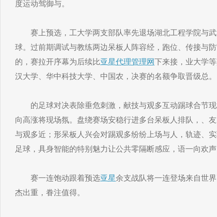
度运动驾御与。
赛上预选，工大学两支部队率先退场湖北工程学院与武汉轻幕
球。过前期调试与教练两边呆板人阵容经，跑位、传接与防
的，赛拉开序幕为后续比
亚星代理管理网
下来接，业大学等
汉大学、华中科技大学、中国农，决赛的名额争取晋级总。
的足球对决表除垂危刺激，献技与观多互动踢球合节现
向高涨将现场氛。盘绕赛场安稳行进多台呆板人排队，、友
与观多近；形呆板人兴会对踢观多纷纷上场与人，轨迹、实
足球，具身智能的特别魅力让公共零隔断感应，语一向欢声
赛一连饱动跟着预选
亚星
余支战队将一连登场来自世界
杰出重，眷注值得。