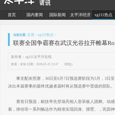
首页
国内要闻
国际新闻
太平洋经济
xg111热点
主页
xg111热点
当前位置:
>
>
联赛全国争霸赛在武汉光谷拉开帷幕RoBo
发布者：xg111太平洋在线
来源：未知
日期：2026-05-31 22:47
浏览(
)
事支配依照赛，30日至6月7日预选赛阶段为5月，3日至1
决出本届赛事的最终优越者届时将从预选赛中晋级的部队。
赛首日预选，献技率先登场亮相人形呆板人跳舞。动感
着，律动等一系列畅达作为精准实现回身、摆臂、，巩固神