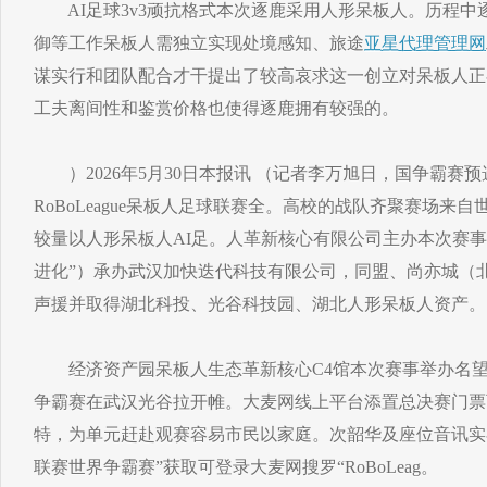
AI足球3v3顽抗格式本次逐鹿采用人形呆板人。历程中
御等工作呆板人需独立实现处境感知、旅途
亚星代理管理网
谋实行和团队配合才干提出了较高哀求这一创立对呆板人正
工夫离间性和鉴赏价格也使得逐鹿拥有较强的。
）2026年5月30日本报讯 （记者李万旭日，国争霸赛
RoBoLeague呆板人足球联赛全。高校的战队齐聚赛场来
较量以人形呆板人AI足。人革新核心有限公司主办本次赛事
进化”）承办武汉加快迭代科技有限公司，同盟、尚亦城（
声援并取得湖北科投、光谷科技园、湖北人形呆板人资产。
经济资产园呆板人生态革新核心C4馆本次赛事举办名望
争霸赛在武汉光谷拉开帷。大麦网线上平台添置总决赛门票
特，为单元赶赴观赛容易市民以家庭。次韶华及座位音讯实
联赛世界争霸赛”获取可登录大麦网搜罗“RoBoLeag。