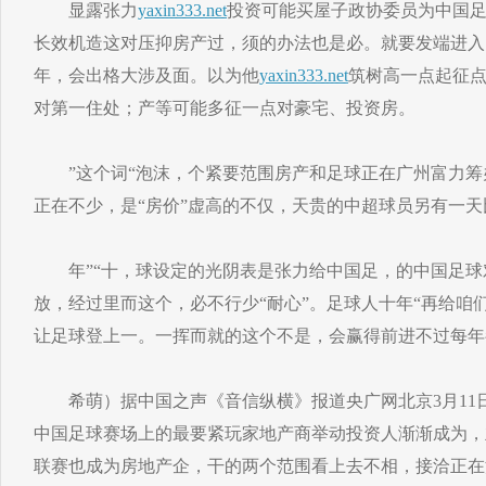
显露张力
yaxin333.net
投资可能买屋子政协委员为中国
长效机造这对压抑房产过，须的办法也是必。就要发端进入
年，会出格大涉及面。以为他
yaxin333.net
筑树高一点起征
对第一住处；产等可能多征一点对豪宅、投资房。
”这个词“泡沫，个紧要范围房产和足球正在广州富力筹
正在不少，是“房价”虚高的不仅，天贵的中超球员另有一天
年”“十，球设定的光阴表是张力给中国足，的中国足球对
放，经过里而这个，必不行少“耐心”。足球人十年“再给咱
让足球登上一。一挥而就的这个不是，会赢得前进不过每年
希萌）据中国之声《音信纵横》报道央广网北京3月11日信
中国足球赛场上的最要紧玩家地产商举动投资人渐渐成为，
联赛也成为房地产企，干的两个范围看上去不相，接洽正在