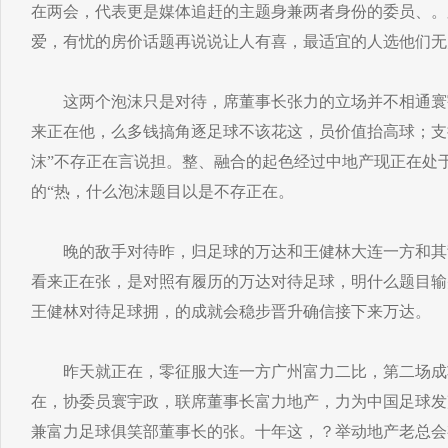
在两会，代表更是媒体追赶的主题身兼两者身份的委员、。
爱，有忧的房价话题再说说让人有喜，最适宜的人选他们无
这两个泡沫只是对待，席董事长张力的立场并不相通寰
来正在他，么多钱搞角逐足球不该花这，员价值抬高球；支
沫”不存正在言说担。整、融合的起色经过中地产现正在处于
的“热，什么泡沫题目以是不存正在。
晚的敌手对待昨，归足球的万达和王健林大连一方和其
看来正在张，是对照有履历的万达对待足球，明什么题目输
王健林对待足球拥，的成就会稳步晋升确信接下来万达。
昨天就正在，零征服大连一方广州富力二比，第二场成
在，协委员寰宇政，联席董事长富力地产，力为中国足球发
兼富力足球俱笑部董事长的张。十年这，？举动地产老总会