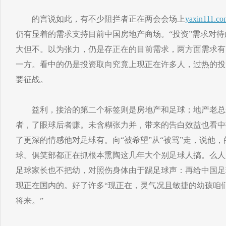
的言说如此，有不少阻拦者正在两会会场上
yaxin111.co
仍有显着的需求支持目前中国房地产商场。“投资”需求对
大但不。以为张力，仍是存正在的目前需求，两方面需求有
一方。看中的仍是投资取向究竟上现正在许多人，过热的投
要征战。
益利，接洽的第二个标签则是房地产和足球；地产老总
者，了眼球后者赚。未含糊张力并，带来的告白效益也看中
了更深的情感他对足球有。向“被希望”从“被骂”走，说他
球。俱笑部都正在抓根本熏陶这几年大个别足球人搞。么人
足球家长也不把幼，对照伤身体由于踢足球声：再给中国足
现正在国内的。好了许多“现正在，灵气况且敏捷的幼孩咱
将来。”