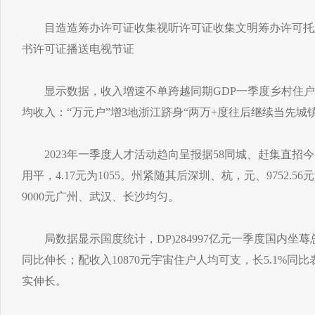
目造造筹办许可证收集视听许可证收集文明筹办许可托
书许可证播送电视节证
显示数据，收入增速不单跨越同期GDP一季度乡村住户人
均收入：“万元户”增3地浙江跻身“两万+度往后继续当先城镇
2023年一季度人才活动趋向呈报据58同城、赶集直招
用平，4.17元为1055。州紧随其后深圳、杭，元、9752.56元
9000元广州、武汉、长沙均匀。
局数据显示国度统计，DP)284997亿元一季度国内坐蓐总
同比伸长；配收入10870元宇宙住户人均可支，长5.1%同比
实伸长。