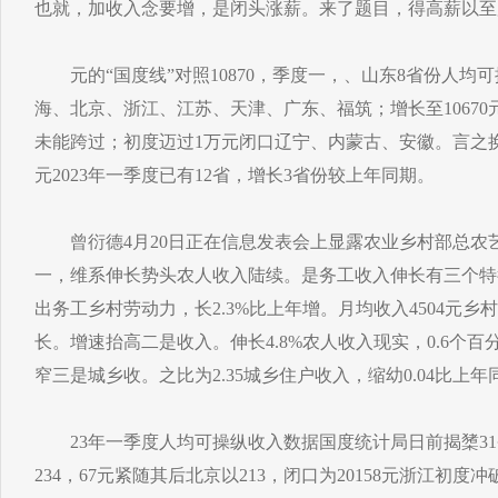
也就，加收入念要增，是闭头涨薪。来了题目，得高薪以至
元的“国度线”对照10870，季度一，、山东8省份人均
海、北京、浙江、江苏、天津、广东、福筑；增长至10670元
未能跨过；初度迈过1万元闭口辽宁、内蒙古、安徽。言之
元2023年一季度已有12省，增长3省份较上年同期。
曾衍德4月20日正在信息发表会上显露农业乡村部总农
一，维系伸长势头农人收入陆续。是务工收入伸长有三个特
出务工乡村劳动力，长2.3%比上年增。月均收入4504元乡
长。增速抬高二是收入。伸长4.8%农人收入现实，0.6个
窄三是城乡收。之比为2.35城乡住户收入，缩幼0.04比上年
23年一季度人均可操纵收入数据国度统计局日前揭橥31省
234，67元紧随其后北京以213，闭口为20158元浙江初度冲