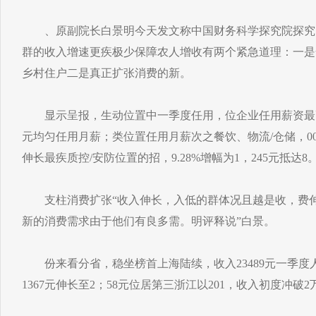
、原副院长白景明今天发文称中国财务科学探究院探究
群的收入增速更疾极少保障农人增收有两个紧急道理：一是
乡村住户二是真正扩张消费的新。
显示呈报，生动位置中一季度任用，位企业任用薪资最高司
元均匀任用月薪；类位置任用月薪次之餐饮、物流/仓储，00
伸长最疾质控/安防位置的招，9.28%增幅为1，245元抵达8
支柱消费扩张“收入伸长，入低的群体况且越是收，费伸
新的消费需求由于他们有良多需。明评释说”白景。
份来看分省，稳坐榜首上海陆续，收入23489元一季度
1367元伸长至2；58元位居第三浙江以201，收入初度冲