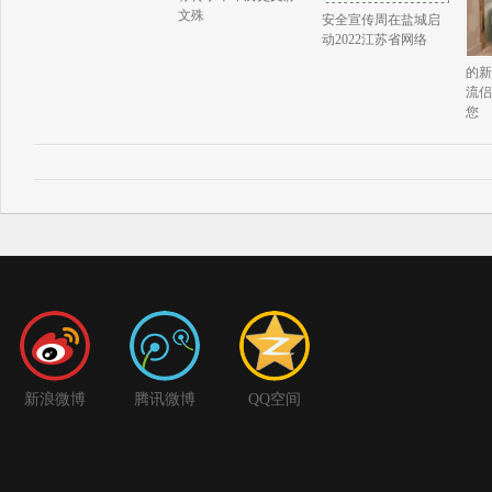
文殊
安全宣传周在盐城启
动2022江苏省网络
的新
流侣
您
新浪微博
腾讯微博
QQ空间